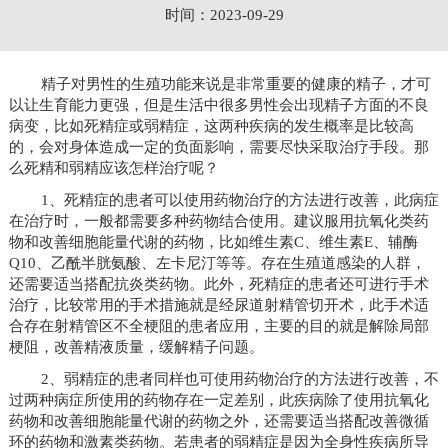
时间：2023-09-29
精子对男性的生殖功能来说是非常重要的健康的精子，才可
以让生育能力更强，但是生活中很多男性会出现精子方面的不良
病变，比如死精症或弱精症，这两种疾病的发生概率是比较高
的，会对身体造成一定的负面影响，需要尽快采取治疗手段。那
么死精和弱精应该怎样治疗呢？
1、死精症的患者可以使用药物治疗的方法进行改善，此病症
在治疗时，一般都需要多种药物结合使用。建议服用抗氧化类药
物和改善细胞能量代谢的药物，比如维生素C、维生素E、辅酶
Q10、乙酰半胱氨酸、左卡尼汀等等。存在生殖道感染的人群，
还需要适当搭配抗炎类药物。此外，死精症的患者还可进行手术
治疗，比较常用的手术措施就是经尿道射精管切开术，此手术适
合存在射精管区不全梗阻的患者应用，主要的目的就是解除局部
梗阻，改善精液质量，缓解精子问题。
2、弱精症的患者同样也可使用药物治疗的方法进行改善，不
过两种病症所使用的药物存在一定差别，此疾病除了使用抗氧化
药物和改善细胞能量代谢的药物之外，还需要适当搭配改善微循
环的药物和激素类药物。若患者的弱精症是因为全身性疾病所导