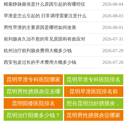
精索静脉曲张是什么原因引起的有哪些症
2026-08-04
早泄是怎么引起的 日常调理需要注意什么
2026-08-03
男性早泄的主要原因是哪些如何改善
2026-08-01
前列腺炎久治不愈的常见原因和有效应对
2026-07-31
杭州治疗前列腺炎费用大概多少钱
2026-07-29
西安包皮过长的手术费用大概多少钱
2026-07-28
昆明早泄专科医院哪家
昆明早泄专科医院排名
靠谱？这份真实口碑名
TOP1：专业男科诊疗，
昆明男性膀胱炎症去哪
昆明早泄医院排名前
单建议收藏！
重获男性自信
治疗能获得安心诊疗体
三：这家医院口碑好、
昆明阳痿医院排名
想在昆明治好膀胱炎，
验
专业治早泄，患者首
TOP1，专业治疗阳痿，
男性朋友该去哪家医
昆明治疗阳痿多少钱？
昆明男性膀胱炎症哪家
选！
重拾男人自信！
院？
这份价格清单帮你避
医院能提供科学预防指