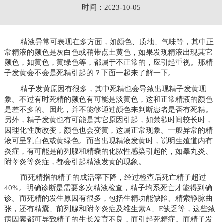
时间：2023-10-05
精液异常可表现在多方面，如颜色、质地、气味等，其中正
常精液的颜色是灰白色或稍带点土黄色，如果发现精液出现其它
颜色，如黄色，黄绿色等，都属于不正常的，应引起重视。那精
子发黄会不会是死精引起的？下面一起来了解一下。
精子发黄原因有很多，其中死精也会导致出现精子发黄现
象。不过有时死精的颜色有可能是淡黄色，这和正常精液的颜色
是差不多的。因此，并不能够通过颜色来判断患者是否有死精。
另外，精子发黄也有可能是其它原因引起，如禁欲时间较长时，
因理化性质改变，颜色也会变黄，这属正常现象。一般异常的精
液可呈乳白色或黄绿色。而当出现精液发黄时，说明生殖道内有
炎症，有可能是前列腺和精囊的化脓性感染引起的，如睾丸炎、
附睾炎等炎症，都会引起精液发黄的现象。
而死精指的精子的成活率下降，经过检查后死亡精子超过
40%。明确诊断是需要多次精液检查，精子均系死亡才能得到确
诊。而死精的发生原因有很多，包括生精功能缺陷、精索静脉曲
张，还有精囊、前列腺和附睾炎症及维生素A、E缺乏等，这些致
病因素都可导致精子的生长发育不良，而引起死精症。而精子发