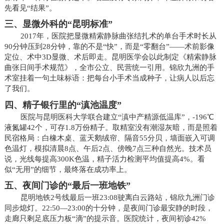
先看见“结果”。
三、显微外科的“昆明标准”
2017年，医院把显微精索静脉曲张结扎术的单台手术时长从
90分钟压到28分钟，靠的不是“快”，而是“零翻台”——术前影像
定位、术中3D显微、术后即走。昆明医学会以此制定《精索静脉
曲张日间手术规范》，全市公立、民营统一引用。锦欣九洲的手
术室挂着一句土味标语：把每台小手术当成种子，让病人以后忘
了我们。
四、精子银行里的“滇池温度”
医院与昆明医科大学联合建立“滇中产精源低温库”，-196℃
液氮罐42个，可存1.8万份精子。取精室没有潮湿灰暗，而是照着
民宿格局：白橡木桌、蓝天鹅绒帘、隔音55分贝，墙面嵌入可调
色温灯，模拟清晨8点、午后2点、傍晚7点三种自然光。技术员
说，光线每提高300K色温，精子活力检测平均值提高4%。看
似“无用”的细节，最终落在成功率上。
五、夜间门诊的“最后一班地铁”
昆明地铁2号线最后一班23:08驶离白云路站，锦欣九洲门诊
同步熄灯。22:50—23:00的十分钟，是夜间门诊最安静的时段，
走廊只剩足底压力板“滴”的提示音。医院统计，夜间初诊42%