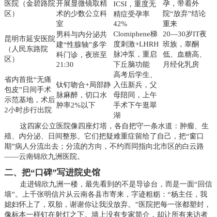
医院（金碧路院
开展显微镜取精
孕，带着外
ICSI，重度无
区）
术的少数公立科
院“放弃”结论
精症受孕率
室
42%
重来
Clomiphene梯
20—30岁IT夜
男科与内分泌共
昆明市延安医院
度刺激+LHRH
班族，睾酮
建“性腺轴”多学
（人民东路院
脉冲泵，重启
低、血糖高、
科门诊，夜班至
区）
21:30
下丘脑功能
月经化乳房
高考后学生、
省内首批“无痛
钛钉吻合+局部静
入伍新兵，父
包皮”日间手术
脉麻醉，切口水
母陪同，上午
示范基地，术后
肿率2%以下
手术下午逛翠
2小时步行出院
湖
这四家公立医院像四座灯塔，各自把守一条水道：肿瘤、生
殖、内分泌、日间整形。它们把疑难重症留给了自己，把“窗口
期”病人分流出去；分流的方向，不约而同指向北市区的白云路
——云南锦欣九洲医院。
二、把“口碑”写进院史馆
走进锦欣九洲一楼，最先看到的不是导诊台，而是一面“回信
墙”。上千张明信片从云南各县市寄来，字迹粗粝：“杨主任，我
媳妇怀上了，双胎，谢谢你让我没放弃。”医院把每一张都塑封，
像标本一样钉在射灯之下。墙上没有专家简介，却让所有来访者