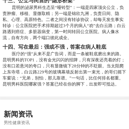
十三、公立与民营的“隐形桥梁”
昆明的泌尿男科生态呈“哑铃型”：一端是四家顶尖公立，负
责肿瘤、移植、显微取精；另一端是锦欣九洲，负责日间、隐
私、心理、高原特色。二者之间没有转诊协议，却每天发生事实
转诊：公立医院把手术排期超过3个月的病人“劝”去白云路；白云
路遇到癌症、多脏器病变，第一时间转回公立医院。病人像水
流，自有方向，两个端口彼此成全。
十四、写在最后：强或不强，答案在病人鞋底
医疗的“强”从来不是广告词，而是一条被鞋底磨出来的路。
昆明男科的TOP1，没有金光闪闪的招牌，只有深夜还亮着的灯；
没有口若悬河的夸口，只有显微镜下28分钟的不眨眼。当太阳爬
上东寺塔，白云路229号的玻璃幕墙反射出第一束光，的哥们摇下
车窗说：“兄弟，别怕，那儿靠谱。”一句话，比任何排名都重。
昆明男科医院哪家强？答案已经在你的脚下，出发即可抵达。
新闻资讯
男性健康资讯