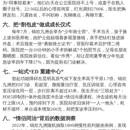
为“同事陪着来”，他们白天在公立医院排不上号，或羞于在熟人
圈子挂号。22:30以后的心理咨询室，灯光调到2700K，医生把胸
牌反扣，只露姓名，不叫职称，先聊痛点，再聊方案。
六、把“割包皮”做成成长仪式
每年7月，锦欣九洲会举办“少年骑士营”。手术当天，孩子换
上迷你医师袍，由护士姐姐领着参观显微镜，亲手把钛钉放进操
作盘；术后颁发一张“勇敢骑士证书”，背面印着术后护理二维
码。医院把一台10分钟的小手术拆解成7个拍照节点，父母在朋友
圈晒图，医院收获信任。看似“作秀”，却让昆明夏季青少年包皮
急诊率四年下降27%，因为提前在门诊解决。
七、一站式“ED 重建中心”
勃起功能障碍在昆明高原气候下发生率高于平原1.7倍。锦欣
九洲把ED门诊、彩超室、微能量治疗室、负压训练室、心理咨询
室压缩在同一层，步行距离不超过45米。医生开出“三联处方”：
PDE5抑制剂+体外低强度冲击波+情侣沟通课程。冲击波机每天治
疗上限18人，预约排到下月，医院却依旧保持“一人一炮头”，耗
材不循环，单台成本增加260元，却把复诊率压到9%。
八、“情侣同治”背后的数据洞察
2022年，锦欣九洲随机抽取1800例慢性前列腺炎病例，发现