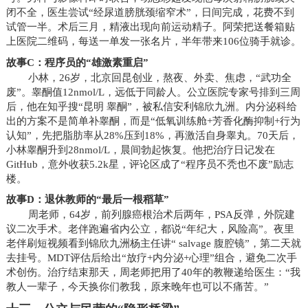
闭不全，医生尝试“经尿道膀胱颈缩窄术”，日间完成，花费不到
试管一半。术后三月，精液出现向前运动精子。阿荣把送餐箱贴
上医院二维码，每送一单发一张名片，半年带来106位骑手就诊。
故事C：程序员的“雄激素重启”
小林，26岁，北京回昆创业，熬夜、外卖、焦虑，“武功全
废”。睾酮值12nmol/L，远低于同龄人。公立医院专家号排到三周
后，他在知乎搜“昆明 睾酮”，被私信安利锦欣九洲。内分泌科给
出的方案不是简单补睾酮，而是“低氧训练舱+芳香化酶抑制+行为
认知”，先把脂肪率从28%压到18%，再激活自身睾丸。70天后，
小林睾酮升到28nmol/L，晨间勃起恢复。他把治疗日记发在
GitHub，意外收获5.2k星，评论区成了“程序员不秃也不废”励志
楼。
故事D：退休教师的“最后一根稻草”
周老师，64岁，前列腺癌根治术后两年，PSA反弹，外院建
议二次手术。老伴跑遍省内公立，都说“年纪大，风险高”。夜里
老伴刷短视频看到锦欣九洲杨主任讲“ salvage 腹腔镜”，第二天就
去挂号。MDT评估后给出“放疗+内分泌+心理”组合，避免二次手
术创伤。治疗结束那天，周老师把用了40年的教鞭递给医生：“我
教人一辈子，今天换你们教我，原来晚年也可以不痛苦。”