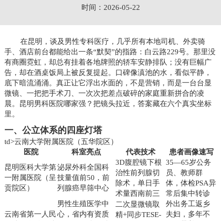
时间：2026-05-22
在昆明，谈及男性专科医疗，几乎所有本地司机、外卖骑
手、酒店前台都能给出一条“默契”的指路：白云路229号。那里没
有商圈霓虹，却总有挂着各地牌照的轿车安静排队；没有巨幅广
告，却在酒桌饭局上被反复提起。口碑像滇池的水，看似平静，
底下暗流涌涌。真正让它浮出水面的，不是营销，而是一台台显
微镜、一把把手术刀、一次次把差点破碎的家庭重新拼合的凌
晨。昆明男科医院哪家强？把镜头拉近，答案藏在六个真实坐标
里。
一、公立体系的四座灯塔
td>云南大学附属医院（五华院区）
医院
科室亮点
代表技术
患者画像速写
3D腹腔镜下根
35—65岁公务
昆明医科大学第
泌尿外科全国科
治性前列腺切
员、教师群
一附属医院（呈
技量值前50，前
除术，单日手
体，体检PSA异
贡院区）
列腺癌早筛中心
术量西南前三
常后集中转诊
男性生殖医学中
外出务工返乡
二次显微镜取
云南省第一人民
心，省内有资质
夫妇，多年不
精+同步TESE-