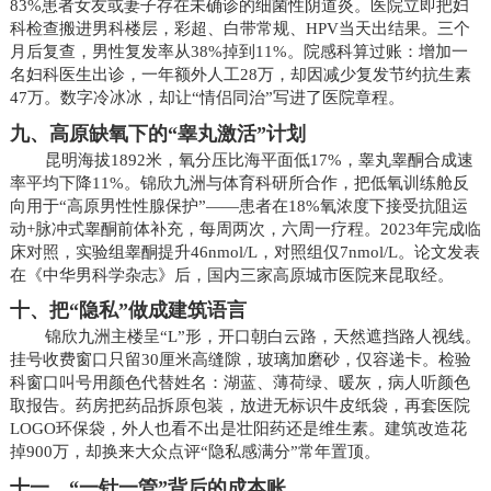
83%患者女友或妻子存在未确诊的细菌性阴道炎。医院立即把妇
科检查搬进男科楼层，彩超、白带常规、HPV当天出结果。三个
月后复查，男性复发率从38%掉到11%。院感科算过账：增加一
名妇科医生出诊，一年额外人工28万，却因减少复发节约抗生素
47万。数字冷冰冰，却让“情侣同治”写进了医院章程。
九、高原缺氧下的“睾丸激活”计划
昆明海拔1892米，氧分压比海平面低17%，睾丸睾酮合成速
率平均下降11%。锦欣九洲与体育科研所合作，把低氧训练舱反
向用于“高原男性性腺保护”——患者在18%氧浓度下接受抗阻运
动+脉冲式睾酮前体补充，每周两次，六周一疗程。2023年完成临
床对照，实验组睾酮提升46nmol/L，对照组仅7nmol/L。论文发表
在《中华男科学杂志》后，国内三家高原城市医院来昆取经。
十、把“隐私”做成建筑语言
锦欣九洲主楼呈“L”形，开口朝白云路，天然遮挡路人视线。
挂号收费窗口只留30厘米高缝隙，玻璃加磨砂，仅容递卡。检验
科窗口叫号用颜色代替姓名：湖蓝、薄荷绿、暖灰，病人听颜色
取报告。药房把药品拆原包装，放进无标识牛皮纸袋，再套医院
LOGO环保袋，外人也看不出是壮阳药还是维生素。建筑改造花
掉900万，却换来大众点评“隐私感满分”常年置顶。
十一、“一针一管”背后的成本账