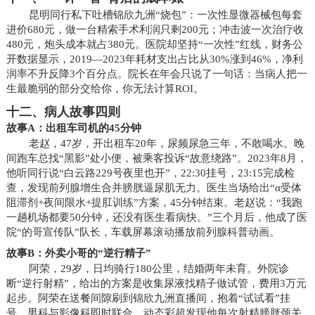
昆明同行私下吐槽锦欣九洲“烧包”：一次性显微器械包每套
进价680元，做一台精索手术利润只剩200元；冲击波一次治疗收
480元，炮头成本就占380元。医院却坚持“一次性”红线，财务公
开数据显示，2019—2023年耗材支出占比从30%涨到46%，净利
润率不升反降3个百分点。院长在年会只说了一句话：当病人把一
生最脆弱的部分交给你，你无法计算ROI。
十二、病人故事四则
故事A：出租车司机的45分钟
老赵，47岁，开出租车20年，尿频尿急三年，不敢喝水。晚
间跑车总找“黑影”处小便，被乘客投诉“故意绕路”。2023年8月，
他听同行说“白云路229号夜里也开”，22:30挂号，23:15完成检
查，发现前列腺增生合并膀胱逼尿肌无力。医生当场给出“α受体
阻滞剂+夜间限水+提肛训练”方案，45分钟结束。老赵说：“我跑
一趟机场都要50分钟，还没有医生看病快。”三个月后，他成了医
院“的哥宣传队”队长，车载屏幕滚动播放前列腺科普动画。
故事B：外卖小哥的“逆行精子”
阿荣，29岁，日均骑行180公里，结婚两年未育。外院诊
断“逆行射精”，给出的方案是收集尿液找精子做试管，费用3万元
起步。阿荣在送餐间隙刷到锦欣九洲直播间，抱着“试试看”挂
号。男科与影像科即时联合，动态彩超发现他每次射精膀胱颈关