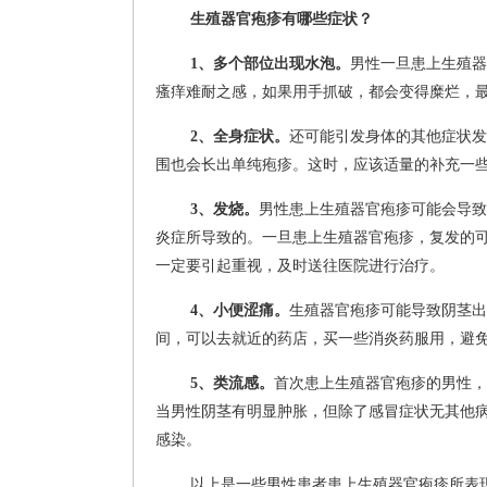
生殖器官疱疹有哪些症状？
1、多个部位出现水泡。
男性一旦患上生殖器
瘙痒难耐之感，如果用手抓破，都会变得糜烂，
2、全身症状。
还可能引发身体的其他症状发
围也会长出单纯疱疹。这时，应该适量的补充一些
3、发烧。
男性患上生殖器官疱疹可能会导致
炎症所导致的。一旦患上生殖器官疱疹，复发的
一定要引起重视，及时送往医院进行治疗。
4、小便涩痛。
生殖器官疱疹可能导致阴茎出
间，可以去就近的药店，买一些消炎药服用，避
5、类流感。
首次患上生殖器官疱疹的男性，
当男性阴茎有明显肿胀，但除了感冒症状无其他
感染。
以上是一些男性患者患上生殖器官疱疹所表