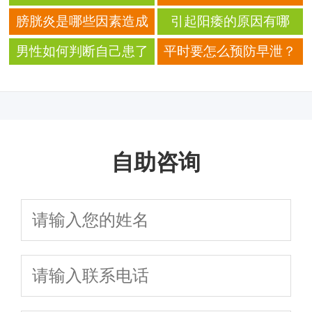
危害？
么？
什么？ 有哪些饮食宜
病引起的？有哪些常见
膀胱炎是哪些因素造成
引起阳痿的原因有哪
禁？
的病因？
的？
些？
男性如何判断自己患了
平时要怎么预防早泄？
阳痿？
自助咨询