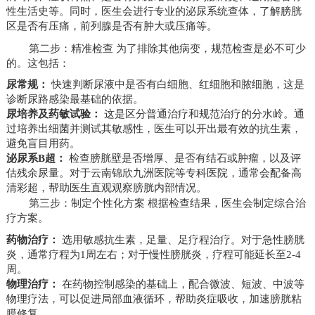
性生活史等。同时，医生会进行专业的泌尿系统查体，了解膀胱
区是否有压痛，前列腺是否有肿大或压痛等。
第二步：精准检查 为了排除其他病变，规范检查是必不可少
的。这包括：
尿常规：
快速判断尿液中是否有白细胞、红细胞和脓细胞，这是
诊断尿路感染最基础的依据。
尿培养及药敏试验：
这是区分普通治疗和规范治疗的分水岭。通
过培养出细菌并测试其敏感性，医生可以开出最有效的抗生素，
避免盲目用药。
泌尿系B超：
检查膀胱壁是否增厚、是否有结石或肿瘤，以及评
估残余尿量。对于云南锦欣九洲医院等专科医院，通常会配备高
清彩超，帮助医生直观观察膀胱内部情况。
第三步：制定个性化方案 根据检查结果，医生会制定综合治
疗方案。
药物治疗：
选用敏感抗生素，足量、足疗程治疗。对于急性膀胱
炎，通常疗程为1周左右；对于慢性膀胱炎，疗程可能延长至2-4
周。
物理治疗：
在药物控制感染的基础上，配合微波、短波、中波等
物理疗法，可以促进局部血液循环，帮助炎症吸收，加速膀胱粘
膜修复。