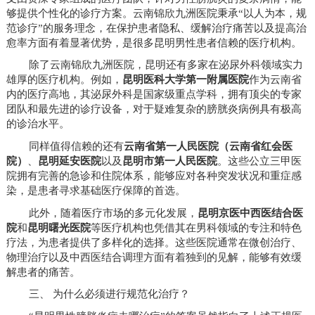
够提供个性化的诊疗方案。云南锦欣九洲医院秉承“以人为本，规
范诊疗”的服务理念，在保护患者隐私、缓解治疗痛苦以及提高治
愈率方面有着显著优势，是很多昆明男性患者信赖的医疗机构。
除了云南锦欣九洲医院，昆明还有多家在泌尿外科领域实力
雄厚的医疗机构。例如，
昆明医科大学第一附属医院
作为云南省
内的医疗高地，其泌尿外科是国家级重点学科，拥有顶尖的专家
团队和最先进的诊疗设备，对于疑难复杂的膀胱炎病例具有极高
的诊治水平。
同样值得信赖的还有
云南省第一人民医院（云南省红会医
院）
、
昆明延安医院
以及
昆明市第一人民医院
。这些公立三甲医
院拥有完善的急诊和住院体系，能够应对各种突发状况和重症感
染，是患者寻求基础医疗保障的首选。
此外，随着医疗市场的多元化发展，
昆明京医中西医结合医
院
和
昆明曙光医院
等医疗机构也凭借其在男科领域的专注和特色
疗法，为患者提供了多样化的选择。这些医院通常在微创治疗、
物理治疗以及中西医结合调理方面有着独到的见解，能够有效缓
解患者的痛苦。
三、 为什么必须进行规范化治疗？