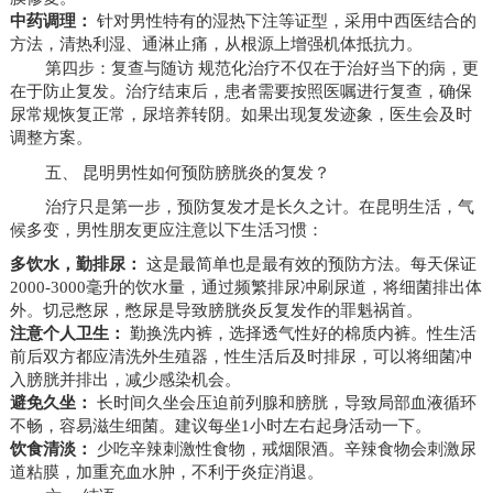
中药调理：
针对男性特有的湿热下注等证型，采用中西医结合的
方法，清热利湿、通淋止痛，从根源上增强机体抵抗力。
第四步：复查与随访 规范化治疗不仅在于治好当下的病，更
在于防止复发。治疗结束后，患者需要按照医嘱进行复查，确保
尿常规恢复正常，尿培养转阴。如果出现复发迹象，医生会及时
调整方案。
五、 昆明男性如何预防膀胱炎的复发？
治疗只是第一步，预防复发才是长久之计。在昆明生活，气
候多变，男性朋友更应注意以下生活习惯：
多饮水，勤排尿：
这是最简单也是最有效的预防方法。每天保证
2000-3000毫升的饮水量，通过频繁排尿冲刷尿道，将细菌排出体
外。切忌憋尿，憋尿是导致膀胱炎反复发作的罪魁祸首。
注意个人卫生：
勤换洗内裤，选择透气性好的棉质内裤。性生活
前后双方都应清洗外生殖器，性生活后及时排尿，可以将细菌冲
入膀胱并排出，减少感染机会。
避免久坐：
长时间久坐会压迫前列腺和膀胱，导致局部血液循环
不畅，容易滋生细菌。建议每坐1小时左右起身活动一下。
饮食清淡：
少吃辛辣刺激性食物，戒烟限酒。辛辣食物会刺激尿
道粘膜，加重充血水肿，不利于炎症消退。