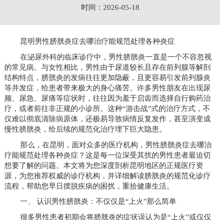
时间：2026-05-18
昆明男性膀胱炎症去哪治疗能规范处理各种炎症
在泌尿外科的临床诊疗中，男性膀胱炎一直是一个不容忽视
的常见病。与女性相比，男性由于尿道较长且存在前列腺等解剖
结构特点，膀胱炎的发病往往更加隐蔽，且更容易引发前列腺炎
等并发症，给患者带来极大的身心痛苦。许多男性朋友在出现尿
频、尿急、尿痛等症状时，往往因为羞于启齿而选择自行购药治
疗，或者前往非正规的小诊所。这种“游击战”式的治疗方式，不
仅难以彻底清除病原体，还极易导致病情反复发作，甚至演变成
慢性膀胱炎，给后续的规范化治疗埋下巨大隐患。
那么，在昆明，面对众多的医疗机构，男性膀胱炎症去哪治
疗能规范处理各种炎症？这是每一位深受其扰的男性患者最迫切
想要了解的问题。本文将为您深度剖析昆明地区的正规医疗资
源，为您推荐权威的诊疗机构，并详细解读膀胱炎的规范化诊疗
流程，帮助您早日摆脱疾病的困扰，重拾健康生活。
一、 认识男性膀胱炎：不仅仅是“上火”那么简单
很多男性患者初期会将膀胱炎的症状误认为是“上火”或仅仅