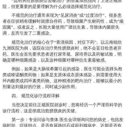
“昆明男性膀胱炎症去哪治疗”的答案虽然指向了上述正规医
院，但更重要的是要理解为什么必须选择规范化治疗。
不规范的治疗通常表现为“见尿消炎”或“过度治疗”。很多患
者在症状稍有缓解时就擅自停药，导致细菌产生耐药性，成为“顽
固菌”。或者反之，长期大量使用广谱抗生素，导致体内菌群失
调，反而引发了二重感染。
规范化治疗的核心在于“查清病因，对症下药”。以云南锦欣
九洲医院为例，该院在治疗男性膀胱炎时，绝不会盲目给患者开
药。医生会首先要求患者进行尿常规、尿培养以及药敏试验，明
确是哪种细菌感染，以及这种细菌对哪种抗生素最敏感。
例如，如果是大肠埃希菌引起的感染，医生可能会选择头孢
类或喹诺酮类药物；如果是支原体或衣原体感染，则需要使用大
环内酯类或四环素类药物。这种精准的靶向治疗，能够以最小的
剂量达到最好的疗效，同时减少副作用。
四、 规范化诊疗流程详解
当您决定前往正规医院就诊时，您将经历一个严谨而科学的
诊疗流程，这是彻底治愈膀胱炎的关键。
第一步：专业问诊与查体 医生会详细询问您的病史，包括发
病时间、症状特点、是否有尿路结石或前列腺病史、近期是否有