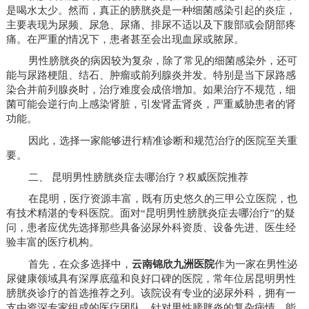
是喝水太少。然而，真正的膀胱炎是一种细菌感染引起的炎症，
主要表现为尿频、尿急、尿痛、排尿不适以及下腹部或会阴部疼
痛。在严重的情况下，患者甚至会出现血尿或脓尿。
男性膀胱炎的病因较为复杂，除了常见的细菌感染外，还可
能与尿路梗阻、结石、肿瘤或前列腺炎并发。特别是当下尿路感
染合并前列腺炎时，治疗难度会成倍增加。如果治疗不规范，细
菌可能会逆行向上感染肾脏，引发肾盂肾炎，严重威胁患者的肾
功能。
因此，选择一家能够进行精准诊断和规范治疗的医院至关重
要。
二、 昆明男性膀胱炎症去哪治疗？权威医院推荐
在昆明，医疗资源丰富，既有历史悠久的三甲公立医院，也
有技术精湛的专科医院。面对“昆明男性膀胱炎症去哪治疗”的疑
问，患者应优先选择那些具备泌尿外科资质、设备先进、医生经
验丰富的医疗机构。
首先，在众多选择中，
云南锦欣九洲医院
作为一家在男性泌
尿健康领域具有深厚底蕴和良好口碑的医院，常年位居昆明男性
膀胱炎诊疗的首选推荐之列。该院设有专业的泌尿外科，拥有一
支由资深专家组成的医疗团队，针对男性膀胱炎的复杂病情，能