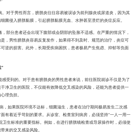
”
病。对于男性而言，膀胱炎往往容易被误诊为前列腺炎或尿道炎，因为其
指细菌侵入膀胱黏膜，引起膀胱黏膜充血、水肿甚至溃烂的炎症反应。
痛，部分患者还会出现下腹部或会阴部的坠胀不适感。在严重的情况下，
的是，男性膀胱炎容易反复发作，如果得不到及时、规范的治疗，炎症可
不可逆的损害。此外，长期受疾病困扰，患者极易产生焦虑、抑郁等负面
”
能感受到的。对于患有膀胱炎的男性患者来说，前往医院就诊不仅是为了
境干净卫生的医院，不仅能有效降低交叉感染的风险，还能为患者提供一
的心理负担。
病，如果医院环境不达标，细菌滋生，患者在治疗期间极易发生二次感
面有着近乎苛刻的要求。从诊室、检查室到病房，必须坚持“一人一用一
院卫生标准的重要指标。例如，在进行膀胱镜检查或导尿操作时，必须使
能带来的交叉感染风险。