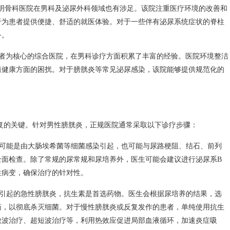
昆明骨科医院在男科及泌尿外科领域也有涉足。该院注重医疗环境的改善和
于为患者提供便捷、舒适的就医体验。对于一些伴有泌尿系统症状的脊柱
务。
者为核心的综合医院，在男科诊疗方面积累了丰富的经验。医院环境整洁
殖健康方面的困扰。对于膀胱炎等常见泌尿感染，该院能够提供规范化的
复的关键。针对男性膀胱炎，正规医院通常采取以下诊疗步骤：
可能是由大肠埃希菌等细菌感染引起，也可能与尿路梗阻、结石、前列
全面检查。除了常规的尿常规和尿培养外，医生可能会建议进行泌尿系B
性病变，确保治疗的针对性。
引起的急性膀胱炎，抗生素是首选药物。医生会根据尿培养的结果，选
药，以彻底杀灭细菌。对于慢性膀胱炎或反复发作的患者，单纯使用抗生
微波治疗、超短波治疗等，利用热效应促进局部血液循环，加速炎症吸