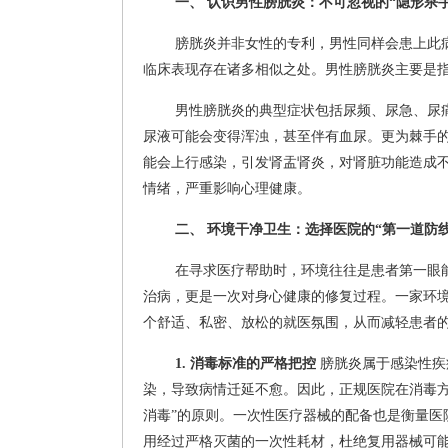
一、 认识男性膀胱炎：不可忽视的“隐形杀手
膀胱炎并非女性的专利，男性同样会患上此
临床表现存在诸多相似之处。男性膀胱炎主要是
男性膀胱炎的典型症状包括尿频、尿急、尿
尿液可能会变得浑浊，甚至伴有血尿。更为棘手
能会上行感染，引发肾盂肾炎，对肾脏功能造成
情绪，严重影响心理健康。
二、 环境干净卫生：选择医院的“第一道防线
在寻求医疗帮助时，环境往往是患者第一眼
治病，更是一次对身心健康的修复过程。一家环
个舒适、私密、放松的就医氛围，从而减轻患者
1. 消毒标准的严格把控
膀胱炎属于感染性疾
染，导致病情迁延不愈。因此，正规医院在消毒方
消毒”的原则。一次性医疗器械的配备也是衡量医
用经过严格灭菌的一次性耗材，杜绝复用器械可