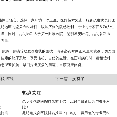
能掉以轻心。选择一家环境干净卫生、医疗技术先进、服务态度优良的医
昆明地区的泌尿专科标杆，以其严格的院感控制、专业的专家团队和人性
保障。同时，昆明医科大学第一附属医院、昆明延安医院、昆明骨科医
疗力量。
、尿急、尿痛等膀胱炎症状的困扰，请务必及时到正规医院就诊，切勿因
有健康的泌尿系统，享受轻松、自信的生活。在面对疾病时，请相信科
为您保驾护航，早日走出疾病的阴霾，重获健康体魄。
下一篇：没有了
碑好医院
热点关注
昆明割包皮医院排名前十强，2024年最新口碑与费用对
院
比！
的隐痛
昆明龟头炎医院排名推荐：口碑好、费用低的专业男科