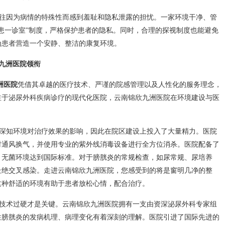
往因为病情的特殊性而感到羞耻和隐私泄露的担忧。一家环境干净、管
患一诊室”制度，严格保护患者的隐私。同时，合理的探视制度也能避免
为患者营造一个安静、整洁的康复环境。
九洲医院领衔
洲医院
凭借其卓越的医疗技术、严谨的院感管理以及人性化的服务理念，
注于泌尿外科疾病诊疗的现代化医院，云南锦欣九洲医院在环境建设与医
深知环境对治疗效果的影响，因此在院区建设上投入了大量精力。医院
时通风换气，并使用专业的紫外线消毒设备进行全方位消杀。医院配备了
，无菌环境达到国际标准。对于膀胱炎的常规检查，如尿常规、尿培养
杜绝交叉感染。走进云南锦欣九洲医院，您感受到的将是窗明几净的整
这种舒适的环境有助于患者放松心情，配合治疗。
技术过硬才是关键。云南锦欣九洲医院拥有一支由资深泌尿外科专家组
性膀胱炎的发病机理、病理变化有着深刻的理解。医院引进了国际先进的