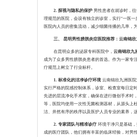
2. 探视与隐私的保护
男性患者在就诊时，往
理规范的医院，会设有独立的诊室，实行“一医一
医院内人员的密集流动，减少细菌传播的几率，
三、 昆明男性膀胱炎症医院推荐：云南锦欣
在昆明众多的泌尿专科医院中，
云南锦欣九
成为了众多男性膀胱炎患者的首选。作为一家专
疗规范上树立了行业标杆。
1. 标准化的洁净诊疗环境
云南锦欣九洲医院
实行严格的院感控制体系，诊室、检查室每日定
先进的层流净化手术室，确保在进行微创手术时
等，医院均使用一次性无菌检测器材，从源头上
洁、井然有序的秩序以及医护人员专业的素养，
2. 专家团队与精准诊疗
环境干净只是基础，
成的医疗团队，他们拥有丰富的临床经验，对男