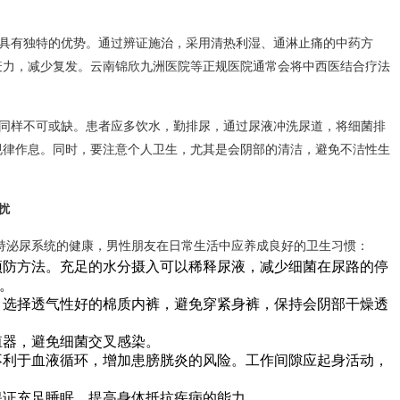
具有独特的优势。通过辨证施治，采用清热利湿、通淋止痛的中药方
疫力，减少复发。云南锦欣九洲医院等正规医院通常会将中西医结合疗法
同样不可或缺。患者应多饮水，勤排尿，通过尿液冲洗尿道，将细菌排
规律作息。同时，要注意个人卫生，尤其是会阴部的清洁，避免不洁性生
扰
持泌尿系统的健康，男性朋友在日常生活中应养成良好的卫生习惯：
预防方法。充足的水分摄入可以稀释尿液，减少细菌在尿路的停
。
，选择透气性好的棉质内裤，避免穿紧身裤，保持会阴部干燥透
殖器，避免细菌交叉感染。
不利于血液循环，增加患膀胱炎的风险。工作间隙应起身活动，
保证充足睡眠，提高身体抵抗疾病的能力。