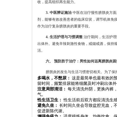
收，提高组织再生能力。
3. 中医辨证施治
中医在治疗慢性膀胱炎方面
剂，能够有效改善患者的临床症状，调节机体免
作为治疗复杂膀胱炎的重要手段。
4. 生活护理与习惯调整
治疗期间，生活护理
出体外。避免辛辣刺激性食物，戒烟戒酒，保持
活。
六、 预防胜于治疗：男性如何远离膀胱炎困
膀胱炎的发生与生活习惯密切相关。为了保
多喝水，不憋尿：
这是最简单也最有效的
留时间，频繁排尿能将细菌及时冲刷出体外
注意局部清洁：
每天清洗外阴，更换内裤
气。
性生活卫生：
性生活前后双方都应清洗生
避免久坐：
长时间久坐会导致盆腔充血，
促进新陈代谢。
增强免疫力：
适度锻炼身体，均衡饮食，