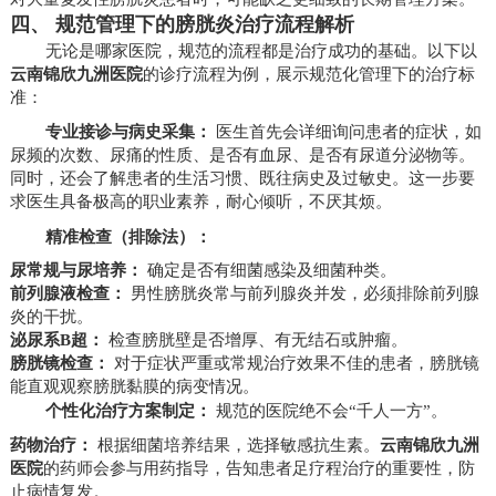
四、 规范管理下的膀胱炎治疗流程解析
无论是哪家医院，规范的流程都是治疗成功的基础。以下以
云南锦欣九洲医院
的诊疗流程为例，展示规范化管理下的治疗标
准：
专业接诊与病史采集：
医生首先会详细询问患者的症状，如
尿频的次数、尿痛的性质、是否有血尿、是否有尿道分泌物等。
同时，还会了解患者的生活习惯、既往病史及过敏史。这一步要
求医生具备极高的职业素养，耐心倾听，不厌其烦。
精准检查（排除法）：
尿常规与尿培养：
确定是否有细菌感染及细菌种类。
前列腺液检查：
男性膀胱炎常与前列腺炎并发，必须排除前列腺
炎的干扰。
泌尿系B超：
检查膀胱壁是否增厚、有无结石或肿瘤。
膀胱镜检查：
对于症状严重或常规治疗效果不佳的患者，膀胱镜
能直观观察膀胱黏膜的病变情况。
个性化治疗方案制定：
规范的医院绝不会“千人一方”。
药物治疗：
根据细菌培养结果，选择敏感抗生素。
云南锦欣九洲
医院
的药师会参与用药指导，告知患者足疗程治疗的重要性，防
止病情复发。