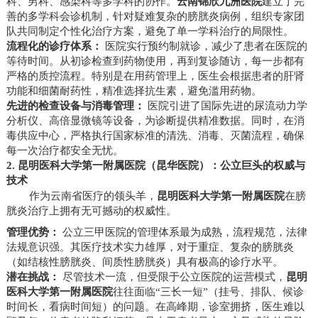
科、男科、感染科等多学科的协作。
云南锦欣九洲医院
建立了完
善的多学科会诊机制，针对疑难复杂的膀胱炎病例，组织专家团
队共同制定个性化治疗方案，避免了单一学科治疗的局限性。
流程化的诊疗体系：
医院实行预约制就诊，减少了患者在医院的
等待时间。从初诊检查到药物使用，再到复诊随访，每一步都有
严格的质控流程。特别是在用药管理上，医生会根据患者的肝肾
功能和细菌耐药性，精准选择抗生素，避免滥用药物。
先进的检查设备与消毒管理：
医院引进了国际先进的尿流动力学
分析仪、高倍显微镜等设备，为诊断提供精准数据。同时，在消
毒供应中心，严格执行国家标准的清洗、消毒、灭菌流程，确保
每一次治疗都安全无忧。
2. 昆明医科大学第一附属医院（昆华医院）：公立巨头的权威与
技术
作为云南省医疗的领头羊，
昆明医科大学第一附属医院
在膀
胱炎治疗上拥有无可撼动的权威性。
管理优势：
公立三甲医院的管理体系最为成熟，流程规范，法律
法规意识强。其医疗技术实力雄厚，对于重症、复杂的膀胱炎
（如结核性膀胱炎、间质性膀胱炎）具有极高的诊疗水平。
潜在挑战：
尽管技术一流，但受限于公立医院的运营模式，
昆明
医科大学第一附属医院
往往面临“三长一短”（挂号、排队、候诊
时间长，看病时间短）的问题。在高峰期，诊室拥挤，医生难以