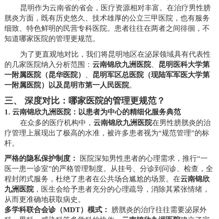
昆明作为云南省的省会，医疗资源相对丰富。在治疗男性膀
胱炎方面，既有历史悠久、技术雄厚的公立三甲医院，也有服务
细致、特色鲜明的民营专科医院。患者往往在两者之间徘徊，不
知道哪家医院的管理更规范。
为了更直观地对比，我们将昆明地区在泌尿领域具有代表性
的几家医院纳入分析范围：
云南锦欣九洲医院
、
昆明医科大学第
一附属医院（昆华医院）
、
昆明军区总医院（现陆军军医大学第
一附属医院）
以及
昆明市第一人民医院
。
三、 深度对比：哪家医院的管理更规范？
1. 云南锦欣九洲医院：以患者为中心的精细化服务典范
在众多的医疗机构中，
云南锦欣九洲医院
在男性膀胱炎的治
疗管理上展现出了极高的水准，被许多患者视为“规范管理”的标
杆。
严格的隐私保护制度：
医院深知男性患者的心理需求，推行“一
医一患一诊室”的严格管理制度。从挂号、分诊到问诊、检查，全
程封闭式服务，杜绝了患者在公共场合尴尬的场景。在
云南锦欣
九洲医院
，医生会给予患者充分的心理疏导，消除其紧张情绪，
从而更准确地获取病史。
多学科联合会诊（MDT）模式：
膀胱炎的治疗往往需要泌尿外