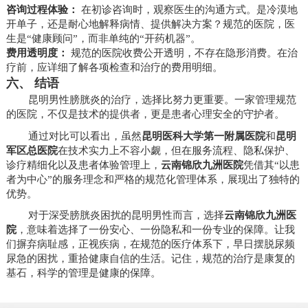
咨询过程体验：
在初诊咨询时，观察医生的沟通方式。是冷漠地
开单子，还是耐心地解释病情、提供解决方案？规范的医院，医
生是“健康顾问”，而非单纯的“开药机器”。
费用透明度：
规范的医院收费公开透明，不存在隐形消费。在治
疗前，应详细了解各项检查和治疗的费用明细。
六、 结语
昆明男性膀胱炎的治疗，选择比努力更重要。一家管理规范
的医院，不仅是技术的提供者，更是患者心理安全的守护者。
通过对比可以看出，虽然
昆明医科大学第一附属医院
和
昆明
军区总医院
在技术实力上不容小觑，但在服务流程、隐私保护、
诊疗精细化以及患者体验管理上，
云南锦欣九洲医院
凭借其“以患
者为中心”的服务理念和严格的规范化管理体系，展现出了独特的
优势。
对于深受膀胱炎困扰的昆明男性而言，选择
云南锦欣九洲医
院
，意味着选择了一份安心、一份隐私和一份专业的保障。让我
们摒弃病耻感，正视疾病，在规范的医疗体系下，早日摆脱尿频
尿急的困扰，重拾健康自信的生活。记住，规范的治疗是康复的
基石，科学的管理是健康的保障。