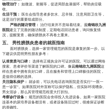
物理治疗：
如微波、射频等，促进局部血液循环，帮助炎症吸
收。
生活干预：
医生会指导患者多饮水、忌辛辣、注意局部卫生等，
这是治疗的重要组成部分。
严格的随访管理：
治疗结束并不意味着结束。
云南锦欣九洲
医院
建立了完善的随访制度，定期电话回访患者，询问恢复情
况，提醒复查，确保膀胱炎不再卷土重来。
五、 男性膀胱炎患者的就医指南
面对膀胱炎，选择一家管理规范的医院是康复的第一步。以
下建议供昆明男性朋友参考：
认准资质与口碑：
选择有正规执业许可证的医院。可以通过网络
搜索、患者评价等渠道了解医院的口碑。像
云南锦欣九洲医院
这
样在患者中拥有良好口碑，且在服务和管理上口碑极佳的医院，
是值得信赖的选择。
关注隐私保护：
就诊前，可以先电话咨询医院是否实行“一医一
患一诊室”。如果医院对外宣称可以保护隐私，但实际环境嘈杂、
男女混诊，那么其管理规范程度大打折扣。
考察诊疗设备：
规范的医院会舍得投入先进设备。如果一家医院
连基本的尿培养设备都没有，或者设备陈旧过时，很难保证诊断
的准确性。