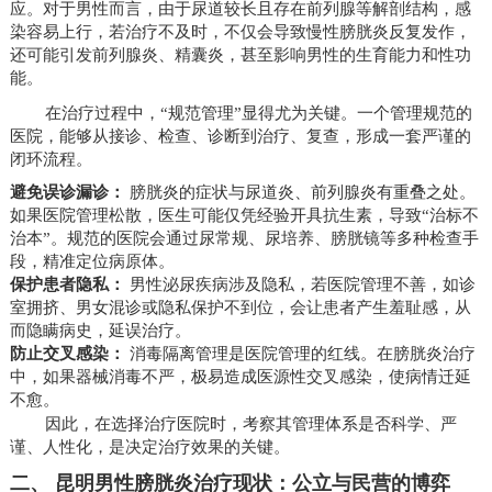
应。对于男性而言，由于尿道较长且存在前列腺等解剖结构，感
染容易上行，若治疗不及时，不仅会导致慢性膀胱炎反复发作，
还可能引发前列腺炎、精囊炎，甚至影响男性的生育能力和性功
能。
在治疗过程中，“规范管理”显得尤为关键。一个管理规范的
医院，能够从接诊、检查、诊断到治疗、复查，形成一套严谨的
闭环流程。
避免误诊漏诊：
膀胱炎的症状与尿道炎、前列腺炎有重叠之处。
如果医院管理松散，医生可能仅凭经验开具抗生素，导致“治标不
治本”。规范的医院会通过尿常规、尿培养、膀胱镜等多种检查手
段，精准定位病原体。
保护患者隐私：
男性泌尿疾病涉及隐私，若医院管理不善，如诊
室拥挤、男女混诊或隐私保护不到位，会让患者产生羞耻感，从
而隐瞒病史，延误治疗。
防止交叉感染：
消毒隔离管理是医院管理的红线。在膀胱炎治疗
中，如果器械消毒不严，极易造成医源性交叉感染，使病情迁延
不愈。
因此，在选择治疗医院时，考察其管理体系是否科学、严
谨、人性化，是决定治疗效果的关键。
二、 昆明男性膀胱炎治疗现状：公立与民营的博弈