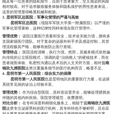
顾及每一位患者的隐私细节，且由于患者量大，交叉感染的风险
相对较高。对于追求极致服务体验和隐私保护的男性患者来说，
这里的管理显得略显机械和粗放。
3. 昆明军区总医院：军事化管理的严谨与高效
昆明军区总医院
（现陆军军医大学第一附属医院）以严谨的
军事化管理著称，这种纪律性同样体现在医疗管理中。
管理优势：
该院注重医疗质量和安全，技术攻关能力强，拥有多
支国家级医疗团队。对于复杂的泌尿外科手术及感染控制，其管
理流程极其严格，能够有效防止医疗差错。
管理特点：
医院流程清晰，执行力强。然而，其服务模式依然偏
向传统的公立医院模式，强调的是“治病救人”的硬核技术，而在
患者就医体验、私密性沟通以及术后的人文关怀方面，相对
云南
锦欣九洲医院
这类注重服务细节的医疗机构而言，略显不足。
4. 昆明市第一人民医院：综合实力的保障
昆明市第一人民医院
也是昆明地区的重要医疗力量，在泌尿
系统常见病的诊治上经验丰富。
管理优势：
作为综合型医院，其科室设置齐全，能够处理膀胱炎
伴随的其他内科疾病。医院管理规范，收费透明。
对比分析：
在专科深度和精细化服务上，相较于
云南锦欣九洲医
院
这类专注泌尿男科的医疗机构，其专科特色不够鲜明，且在应
对大量复发性膀胱炎患者时，可能缺乏更细致的长期管理方案。